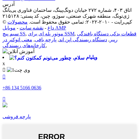
آدرس
اتاق ۴۰۳، شماره ۲۷۲ خیابان دونگ‌پینگ، ساختمان فناوری یی‌یانگ
ژی‌تونگ، منطقه شهرک صنعتی، سوژو، چین، کد پستی: ۲۱۵۱۲۸
© کپی‌رایت - ۲۰۱۰-۲۰۲۲: تمامی حقوق محفوظ است.
محصولات
موبایل AMP
داغ
-
نقشه سایت
-
قطعات یدکی دستگاه بافندگی
,
موتور پله ای برای SSM
,
سیم پیچ SS
رپیر
,
دستگاه ریسندگی اپن اند
,
پارچه بافی
,
معنی اتوکنر در
,
کارخانه‌های ریسندگی
ویلیام
x


‎+86 134 5166 0636‎

پارچه فروشی