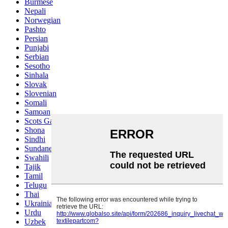
Burmese
Nepali
Norwegian
Pashto
Persian
Punjabi
Serbian
Sesotho
Sinhala
Slovak
Slovenian
Somali
Samoan
Scots Gaelic
Shona
Sindhi
Sundanese
Swahili
Tajik
Tamil
Telugu
Thai
Ukrainian
Urdu
Uzbek