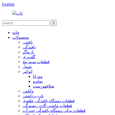
English
خانه
محصولات
بافتنی
بافندگی
بارماگ
گلدوزی
قطعات سیم پیچ
شنیل
اتوکنر
موراتا
ساویو
شلافهورست
ولکمن
تاب برداشتن
قطعات دستگاه بافندگی حلقوی
قطعات ماشین آلات ریسندگی
قطعات یدکی دستگاه بافندگی جت آب