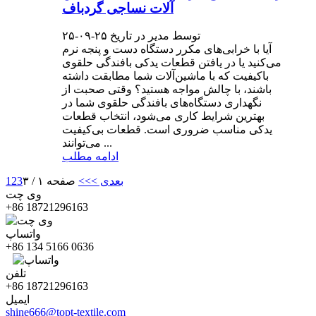
آلات نساجی گردباف
توسط مدیر در تاریخ ۲۵-۰۹-۲۵
آیا با خرابی‌های مکرر دستگاه دست و پنجه نرم
می‌کنید یا در یافتن قطعات یدکی بافندگی حلقوی
باکیفیت که با ماشین‌آلات شما مطابقت داشته
باشند، با چالش مواجه هستید؟ وقتی صحبت از
نگهداری دستگاه‌های بافندگی حلقوی شما در
بهترین شرایط کاری می‌شود، انتخاب قطعات
یدکی مناسب ضروری است. قطعات بی‌کیفیت
می‌توانند ...
ادامه مطلب
بعدی >
>>
صفحه ۱ / ۳
3
2
1
وی چت
‎+86 18721296163‎
واتساپ
‎+86 134 5166 0636‎
تلفن
‎+86 18721296163‎
ایمیل
shine666@topt-textile.com