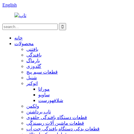
English
خانه
محصولات
بافتنی
بافندگی
بارماگ
گلدوزی
قطعات سیم پیچ
شنیل
اتوکنر
موراتا
ساویو
شلافهورست
ولکمن
تاب برداشتن
قطعات دستگاه بافندگی حلقوی
قطعات ماشین آلات ریسندگی
قطعات یدکی دستگاه بافندگی جت آب