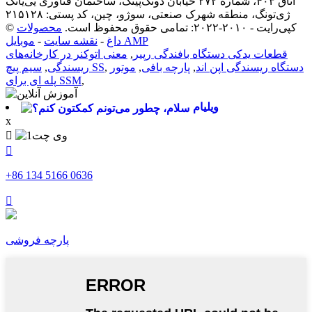
اتاق ۴۰۳، شماره ۲۷۲ خیابان دونگ‌پینگ، ساختمان فناوری یی‌یانگ
ژی‌تونگ، منطقه شهرک صنعتی، سوژو، چین، کد پستی: ۲۱۵۱۲۸
© کپی‌رایت - ۲۰۱۰-۲۰۲۲: تمامی حقوق محفوظ است.
محصولات
موبایل AMP
داغ
-
نقشه سایت
-
قطعات یدکی دستگاه بافندگی رپیر
,
معنی اتوکنر در کارخانه‌های
دستگاه ریسندگی اپن اند
,
پارچه بافی
,
موتور
,
سیم پیچ SS
ریسندگی
,
,
پله ای برای SSM
ویلیام
x


‎+86 134 5166 0636‎

پارچه فروشی