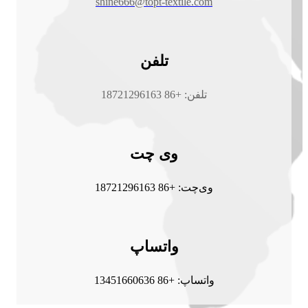
shine666@topt-textile.com
تلفن
تلفن: +86 18721296163
وی چت
وی‌چت: +86 18721296163
واتساپ
واتساپ: +86 13451660636