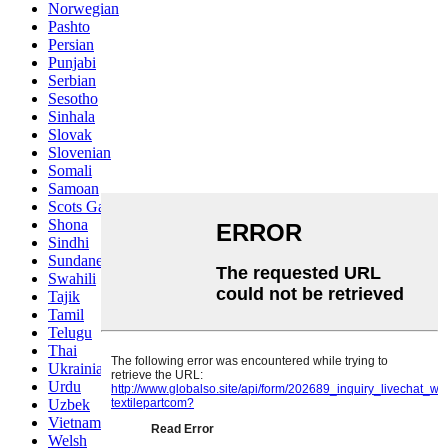
Norwegian
Pashto
Persian
Punjabi
Serbian
Sesotho
Sinhala
Slovak
Slovenian
Somali
Samoan
Scots Gaelic
Shona
Sindhi
Sundanese
Swahili
Tajik
Tamil
Telugu
Thai
Ukrainian
Urdu
Uzbek
Vietnamese
Welsh