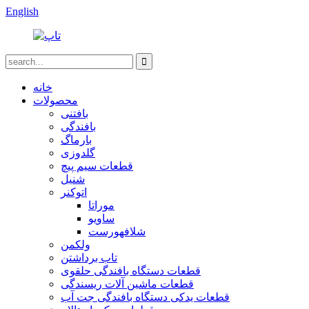
English
خانه
محصولات
بافتنی
بافندگی
بارماگ
گلدوزی
قطعات سیم پیچ
شنیل
اتوکنر
موراتا
ساویو
شلافهورست
ولکمن
تاب برداشتن
قطعات دستگاه بافندگی حلقوی
قطعات ماشین آلات ریسندگی
قطعات یدکی دستگاه بافندگی جت آب