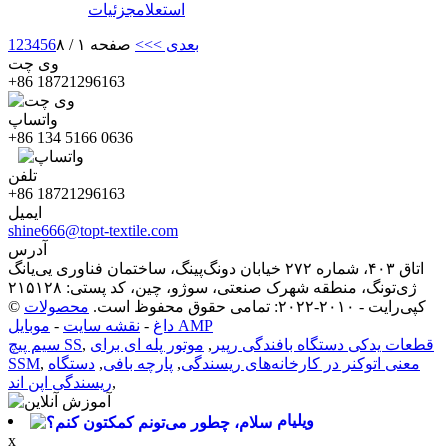
استعلام
جزئیات
بعدی >
>>
صفحه ۱ / ۸
6
5
4
3
2
1
وی چت
‎+86 18721296163‎
واتساپ
‎+86 134 5166 0636‎
تلفن
‎+86 18721296163‎
ایمیل
shine666@topt-textile.com
آدرس
اتاق ۴۰۳، شماره ۲۷۲ خیابان دونگ‌پینگ، ساختمان فناوری یی‌یانگ
ژی‌تونگ، منطقه شهرک صنعتی، سوژو، چین، کد پستی: ۲۱۵۱۲۸
© کپی‌رایت - ۲۰۱۰-۲۰۲۲: تمامی حقوق محفوظ است.
محصولات
موبایل AMP
داغ
-
نقشه سایت
-
قطعات یدکی دستگاه بافندگی رپیر
,
موتور پله ای برای
,
سیم پیچ SS
معنی اتوکنر در کارخانه‌های ریسندگی
,
پارچه بافی
,
دستگاه
,
SSM
,
ریسندگی اپن اند
ویلیام
x