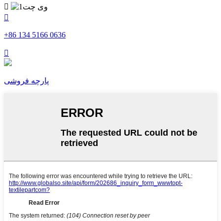


‎+86 134 5166 0636‎

پارچه فروشی