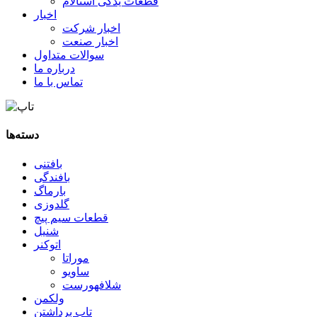
قطعات یدکی استالام
اخبار
اخبار شرکت
اخبار صنعت
سوالات متداول
درباره ما
تماس با ما
دسته‌ها
بافتنی
بافندگی
بارماگ
گلدوزی
قطعات سیم پیچ
شنیل
اتوکنر
موراتا
ساویو
شلافهورست
ولکمن
تاب برداشتن