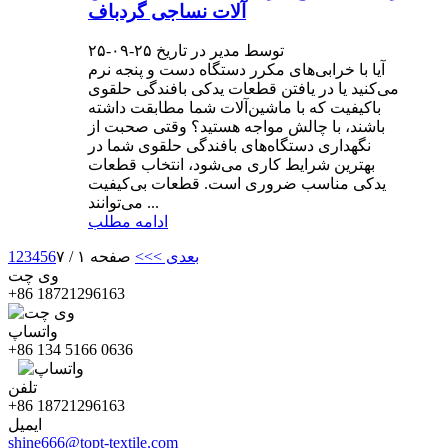
آلات نساجی گردباف
توسط مدیر در تاریخ ۲۵-۰۹-۲۵
آیا با خرابی‌های مکرر دستگاه دست و پنجه نرم
می‌کنید یا در یافتن قطعات یدکی بافندگی حلقوی
باکیفیت که با ماشین‌آلات شما مطابقت داشته
باشند، با چالش مواجه هستید؟ وقتی صحبت از
نگهداری دستگاه‌های بافندگی حلقوی شما در
بهترین شرایط کاری می‌شود، انتخاب قطعات
یدکی مناسب ضروری است. قطعات بی‌کیفیت
می‌توانند ...
ادامه مطلب
بعدی >
>>
صفحه ۱ / ۷
6
5
4
3
2
1
وی چت
‎+86 18721296163‎
واتساپ
‎+86 134 5166 0636‎
تلفن
‎+86 18721296163‎
ایمیل
shine666@topt-textile.com