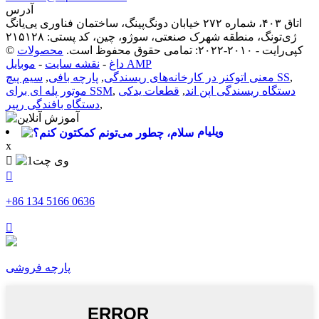
آدرس
اتاق ۴۰۳، شماره ۲۷۲ خیابان دونگ‌پینگ، ساختمان فناوری یی‌یانگ
ژی‌تونگ، منطقه شهرک صنعتی، سوژو، چین، کد پستی: ۲۱۵۱۲۸
© کپی‌رایت - ۲۰۱۰-۲۰۲۲: تمامی حقوق محفوظ است.
محصولات
موبایل AMP
داغ
-
نقشه سایت
-
,
سیم پیچ SS
معنی اتوکنر در کارخانه‌های ریسندگی
,
پارچه بافی
,
دستگاه ریسندگی اپن اند
,
قطعات یدکی
,
موتور پله ای برای SSM
,
دستگاه بافندگی رپیر
ویلیام
x


‎+86 134 5166 0636‎

پارچه فروشی