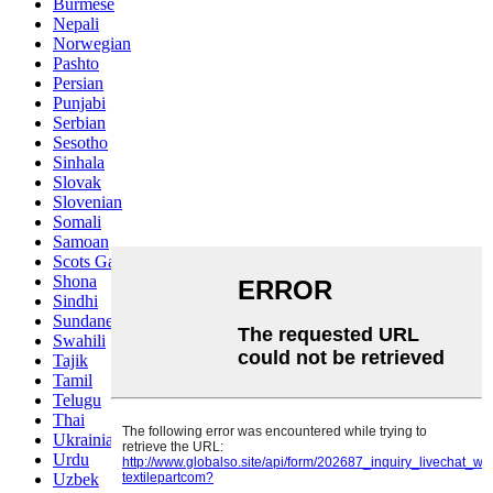
Burmese
Nepali
Norwegian
Pashto
Persian
Punjabi
Serbian
Sesotho
Sinhala
Slovak
Slovenian
Somali
Samoan
Scots Gaelic
Shona
Sindhi
Sundanese
Swahili
Tajik
Tamil
Telugu
Thai
Ukrainian
Urdu
Uzbek