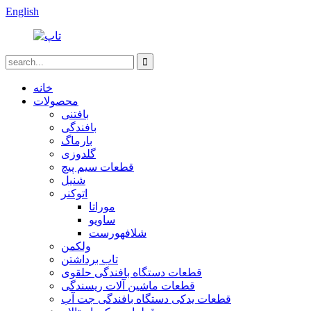
English
خانه
محصولات
بافتنی
بافندگی
بارماگ
گلدوزی
قطعات سیم پیچ
شنیل
اتوکنر
موراتا
ساویو
شلافهورست
ولکمن
تاب برداشتن
قطعات دستگاه بافندگی حلقوی
قطعات ماشین آلات ریسندگی
قطعات یدکی دستگاه بافندگی جت آب